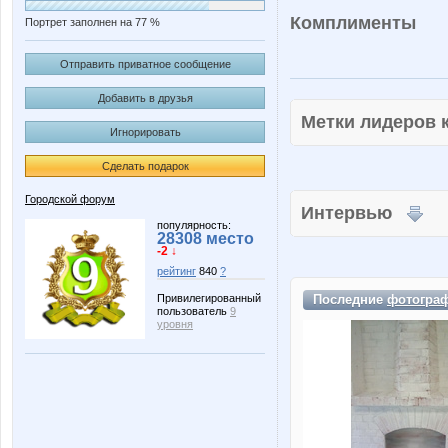
Комплименты
Портрет заполнен на 77 %
Отправить приватное сообщение
Добавить в друзья
Метки лидеров
Игнорировать
Сделать подарок
Городской форум
Интервью
популярность:
28308 место
-2 ↓
рейтинг
840
?
Последние
фотогра
Привилегированный
пользователь
9
уровня