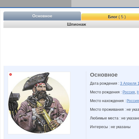
Основное
Блог
( 5 )
Шпионаж
Основное
Дата рождения :
3 Апреля
Место рождения :
Россия
,
Н
Место нахождения :
Россия
Место проживания : не ука
Любимые места : не указа
Интересы : не указаны