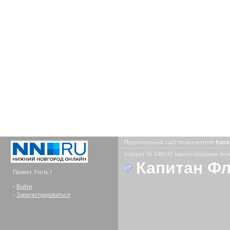
Персональный сайт пользователя
Капи
портрет № 248142 зарегистрирован боле
Капитан Ф
Привет, Гость !
-
Войти
-
Зарегистрироваться