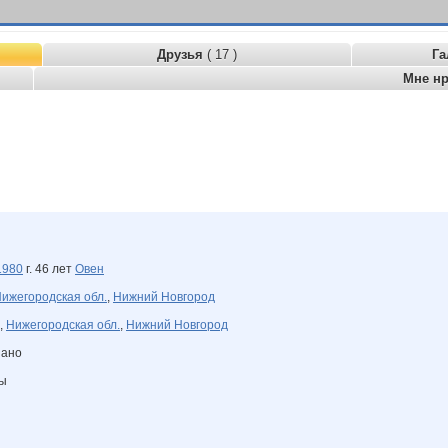
Друзья
( 17 )
Га
Мне н
1980
г. 46 лет
Овен
ижегородская обл.
,
Нижний Новгород
,
Нижегородская обл.
,
Нижний Новгород
зано
ны