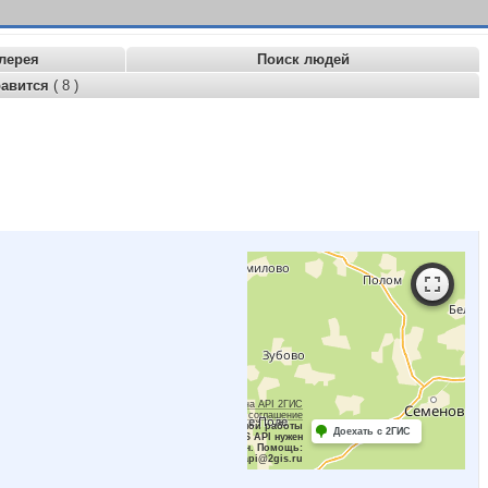
лерея
Поиск людей
равится
( 8 )
Работает на API 2ГИС
Лицензионное соглашение
Для корректной работы
Доехать с 2ГИС
Raster JS API нужен
ключ. Помощь:
api@2gis.ru