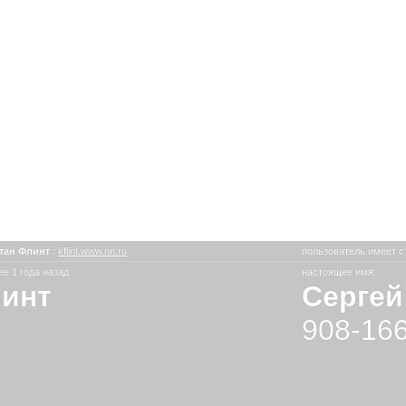
тан Флинт
:
kflint.www.nn.ru
пользователь имеет с
е 1 года назад
настоящее имя:
линт
Сергей
908-166