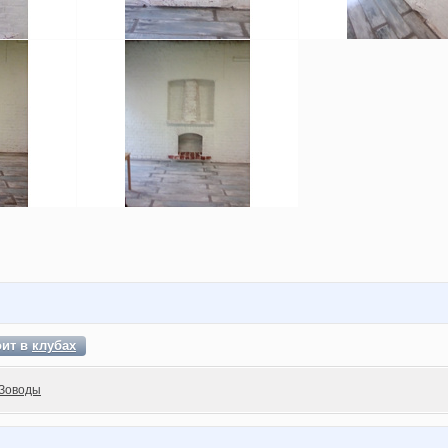
оит в
клубах
Зоводы