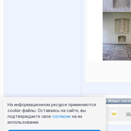
Капитан Флинт сост
На информационном ресурсе применяются
Статистика портрета:
cookie-файлы. Оставаясь на сайте, вы
УА
подтверждаете свое
согласие
на их
сейчас просматривают портрет - 0
использование.
зарегистрированные пользователи
посетившие портрет за 7 дней - 0