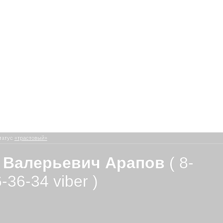
татус
«трастовый»
 Валерьевич Арапов
( 8-
-36-34 viber )